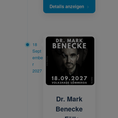
Details anzeigen
18
Sept
embe
r
2027
Dr. Mark
Benecke