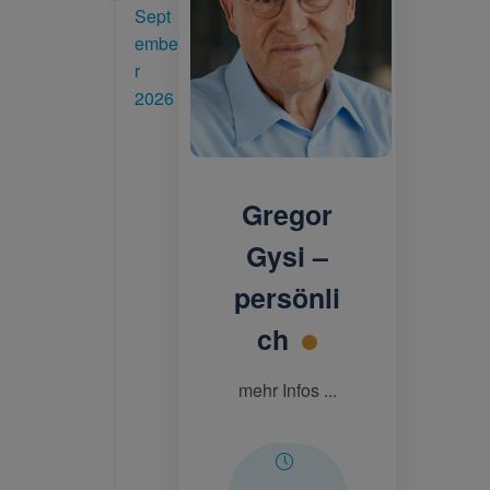
Sept
embe
r
2026
Gregor
Gysi –
persönli
ch
mehr Infos ...