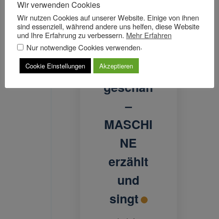
Wir verwenden Cookies
MASCHI
Wir nutzen Cookies auf unserer Website. Einige von ihnen
sind essenziell, während andere uns helfen, diese Website
NE BIRR
und Ihre Erfahrung zu verbessern.
Mehr Erfahren
// Was
.
Nur notwendige Cookies verwenden
bisher
Cookie Einstellungen
Akzeptieren
geschah
–
MASCHI
NE
erzählt
und
singt