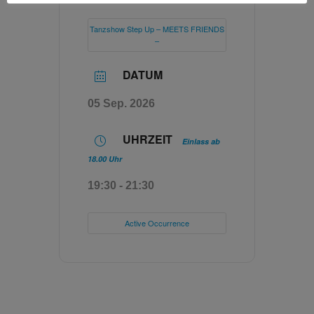
Tanzshow Step Up – MEETS FRIENDS
–
DATUM
05 Sep. 2026
UHRZEIT
Einlass ab
18.00 Uhr
19:30 - 21:30
Active Occurrence