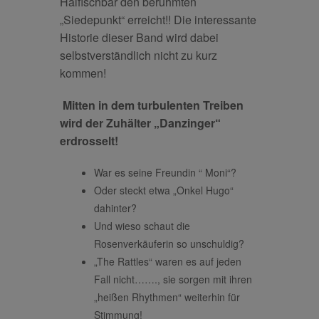
Haifischbar den berühmten
„Siedepunkt“ erreicht!! Die interessante
Historie dieser Band wird dabei
selbstverständlich nicht zu kurz
kommen!
Mitten in dem turbulenten Treiben
wird der Zuhälter „Danzinger“
erdrosselt!
War es seine Freundin “ Moni“?
Oder steckt etwa „Onkel Hugo“
dahinter?
Und wieso schaut die
Rosenverkäuferin so unschuldig?
„The Rattles“ waren es auf jeden
Fall nicht……., sie sorgen mit ihren
„heißen Rhythmen“ weiterhin für
Stimmung!