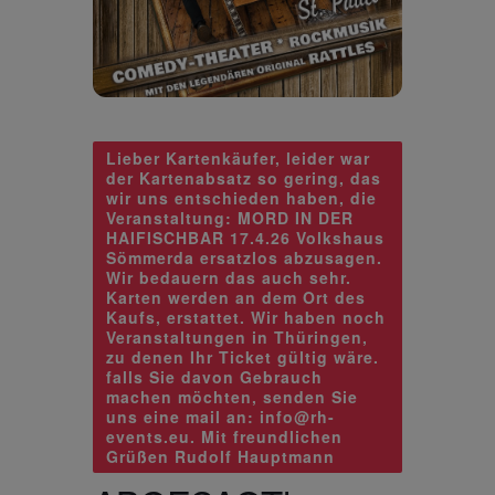
Lieber Kartenkäufer, leider war
der Kartenabsatz so gering, das
wir uns entschieden haben, die
Veranstaltung: MORD IN DER
HAIFISCHBAR 17.4.26 Volkshaus
Sömmerda ersatzlos abzusagen.
Wir bedauern das auch sehr.
Karten werden an dem Ort des
Kaufs, erstattet. Wir haben noch
Veranstaltungen in Thüringen,
zu denen Ihr Ticket gültig wäre.
falls Sie davon Gebrauch
machen möchten, senden Sie
uns eine mail an: info@rh-
events.eu. Mit freundlichen
Grüßen Rudolf Hauptmann