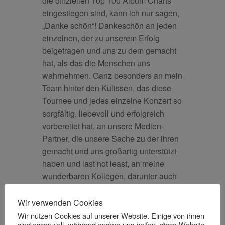
die offiziellen Top 100 Album Charts
eingestiegen sind, kann ich nur sagen,
„Danke schön“! Dankeschön an jeden
einzelnen, der zu unserem Erfolg
beigetragen und uns zu dem gemacht
hat, als das die Menschen uns
wahrnehmen. Ganz besonders an mein
Team hinter den Kulissen, das diese
Tournee und jedes einzelne Konzert so
sorgfältig, liebevoll und erfolgreich
vorbereitet hat, an unsere Medien-
Partner, die unsere Sache zu der ihren
gemacht und uns großartig unterstützt
haben und last not least, an meine
wunderbaren Kollegen, darunter auch
die einzige Dame im Ensemble, mit
denen ich seit Jahren und Jahrzehnten
Wir verwenden Cookies
auf Tournee bin, eine kleine Welt für
Wir nutzen Cookies auf unserer Website. Einige von ihnen
sind essenziell, während andere uns helfen, diese Website