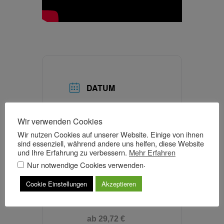
DATUM
30 Okt. 2026
Wir verwenden Cookies
Wir nutzen Cookies auf unserer Website. Einige von ihnen
UHRZEIT
Einlass ab
sind essenziell, während andere uns helfen, diese Website
19.00 Uhr
und Ihre Erfahrung zu verbessern.
Mehr Erfahren
.
Nur notwendige Cookies verwenden
20:00 - 22:30
Cookie Einstellungen
Akzeptieren
KOSTEN
ab 29,72 €