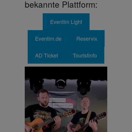
bekannte Plattform:
Eventim Light
Eventim.de
Reservix
AD Ticket
Touristinfo