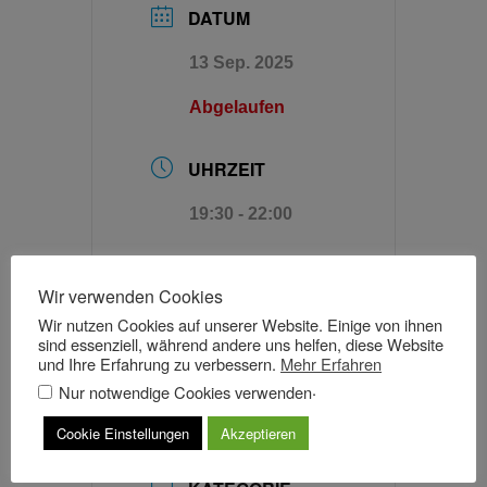
DATUM
13 Sep. 2025
Abgelaufen
UHRZEIT
19:30 - 22:00
KOSTEN
Wir verwenden Cookies
ab 30,00 €
Wir nutzen Cookies auf unserer Website. Einige von ihnen
sind essenziell, während andere uns helfen, diese Website
und Ihre Erfahrung zu verbessern.
Mehr Erfahren
MEHR INFO
.
Nur notwendige Cookies verwenden
Tickets
Cookie Einstellungen
Akzeptieren