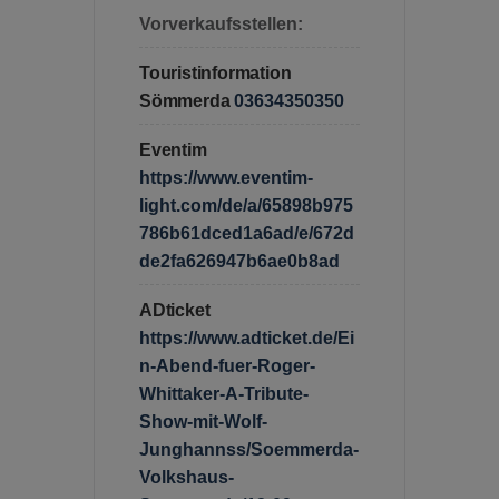
Vorverkaufsstellen:
Touristinformation
Sömmerda
03634350350
Eventim
https://www.eventim-
light.com/de/a/65898b975
786b61dced1a6ad/e/672d
de2fa626947b6ae0b8ad
ADticket
https://www.adticket.de/Ei
n-Abend-fuer-Roger-
Whittaker-A-Tribute-
Show-mit-Wolf-
Junghannss/Soemmerda-
Volkshaus-