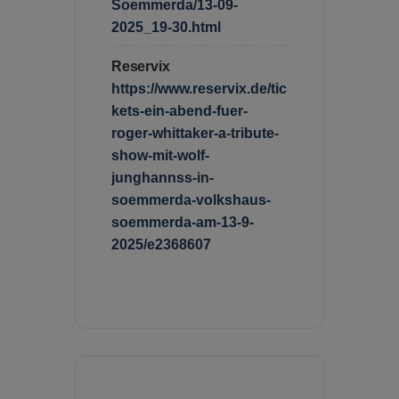
Soemmerda/13-09-
2025_19-30.html
Reservix
https://www.reservix.de/tic
kets-ein-abend-fuer-
roger-whittaker-a-tribute-
show-mit-wolf-
junghannss-in-
soemmerda-volkshaus-
soemmerda-am-13-9-
2025/e2368607