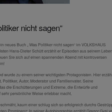
itiker nicht sagen“
sein neues Buch „ Was Politiker nicht sagen“ im VOLKSHAUS
sten Hans-Dieter Schütt erzählt er Episoden aus seinem Leben
reuen Sie sich auf einen spannenden Abend mit kontroversen
rm!
d wurde zu einem seiner wichtigsten Protagonisten. Hier erzähl
 Politiker, Autor, Moderator und Familienvater. Seine
 das die Erschütterungen und Extreme, die Entwürfe und
 sehr persönliche Weise erlebbar macht.
schmäht, kaum einer schlug sich so erfolgreich durchs Gestrüp
ten Prominenz: In seiner Autobiographie erzählt Gregor Gysi v