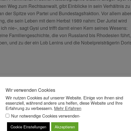
inen Weg zum Rechtsanwalt, gibt Einblicke in sein Verhältnis zu
n der Spitze von Partei und Bundestagsfraktion. Vor allem abe
ng, die sein Leben mit dem Herbst 1989 nahm: Der Jurist wird
 ich nie«, sagt Gysi und trifft damit einen Kern seines Wesens:
ine Familiengeschichte, die von Russland bis Rhodesien führt,
ben, und zu der ein Lob Lenins und die Nobelpreisträgerin Dori
Wir verwenden Cookies
Wir nutzen Cookies auf unserer Website. Einige von ihnen sind
essenziell, während andere uns helfen, diese Website und Ihre
Erfahrung zu verbessern.
Mehr Erfahren
.
Nur notwendige Cookies verwenden
Cookie Einstellungen
Akzeptieren