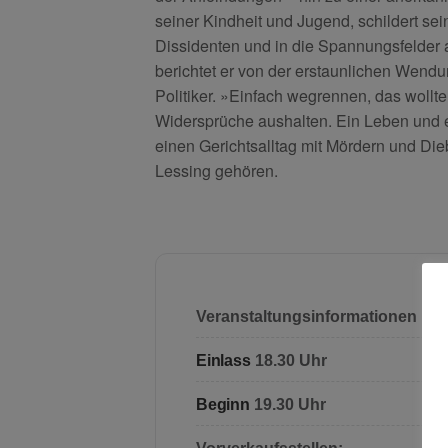
seiner Kindheit und Jugend, schildert se
Dissidenten und in die Spannungsfelder a
berichtet er von der erstaunlichen Wendu
Politiker. »Einfach wegrennen, das wollte
Widersprüche aushalten. Ein Leben und e
einen Gerichtsalltag mit Mördern und Die
Lessing gehören.
Veranstaltungsinformationen
Einlass
18.30 Uhr
Beginn
19.30 Uhr