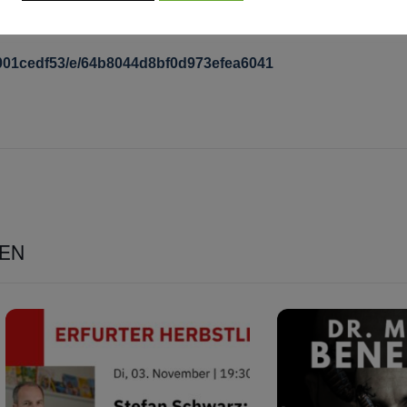
001cedf53/e/64b8044d8bf0d973efea6041
GEN