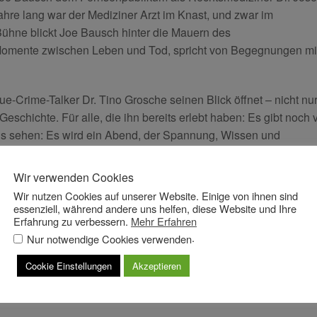
hre lang war der Mediziner Arzt im Knast, und zwar im
Bühne blickt Joe Bausch hinter die Mauern des
 Momente zwischen Leben und Tod, spricht von Begegnungen mi
e-Crime-Talker Dr. Tino Grosche seinen Blick öffnet – nicht nu
eschichte. Für alle, die ihn bereits erlebt haben: Es gibt noch v
mals sehen: Es wird ein Abend, der Spannung, Wissen und
scht.
Wir verwenden Cookies
Reservix
AD Ticket
Touristinfo
Wir nutzen Cookies auf unserer Website. Einige von ihnen sind
essenziell, während andere uns helfen, diese Website und Ihre
Erfahrung zu verbessern.
Mehr Erfahren
.
Nur notwendige Cookies verwenden
Cookie Einstellungen
Akzeptieren