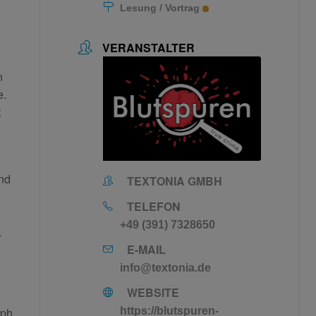
Lesung / Vortrag
VERANSTALTER
n
e.
t
und
TEXTONIA GMBH
TELEFON
+49 (391) 7328650
.
E-MAIL
info@textonia.de
WEBSITE
eph
https://blutspuren-