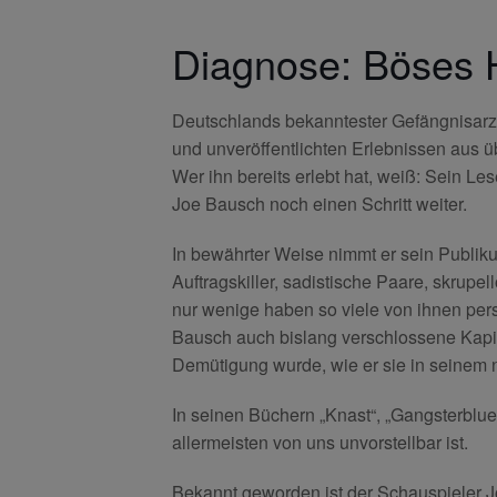
Diagnose: Böses H
Deutschlands bekanntester Gefängnisarz
und unveröffentlichten Erlebnissen aus üb
Wer ihn bereits erlebt hat, weiß: Sein Les
Joe Bausch noch einen Schritt weiter.
In bewährter Weise nimmt er sein Publik
Auftragskiller, sadistische Paare, skrup
nur wenige haben so viele von ihnen pers
Bausch auch bislang verschlossene Kapite
Demütigung wurde, wie er sie in seinem ne
In seinen Büchern „Knast“, „Gangsterblues
allermeisten von uns unvorstellbar ist.
Bekannt geworden ist der Schauspieler 