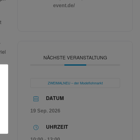
event.de/
t
r
iel
NÄCHSTE VERANSTALTUNG
ZWEIMALNEU – der Modeflohmarkt
DATUM
19 Sep. 2026
UHRZEIT
10:00 - 13:00