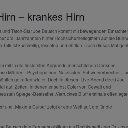
irn – krankes Hirn
t und Tatort-Star Joe Bausch kommt mit bewegenden Einsichte
er drei Jahrzehnten hinter Hochsicherheitsgittern auf die Bühn
e-Talk ist kurzweilig, fesselnd und ehrlich. Doch dieses Mal geh
um mit in die finstersten Abgründe menschlichen Denkens:
ellose Mörder – Psychopathen, Narzissten, Schwerverbrecher – 
önlich getroffen wie er. Doch in diesem Live-Abend deckt Joe
l auf: Zeiten, in denen er selbst Opfer von Gewalt und
usten Spiegel-Bestseller „Verrücktes Blut“ erstmals offenlegte
“ und „Maxima Culpa“ zeigt er eine Welt auf, die für die
Joe Bausch dem Fernsehpublikum als Rechtsmediziner Dr. Jos